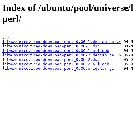
Index of /ubuntu/pool/universe
perl/
../
libwww-nicovideo-download-perl_0.06-1.debian.ta..>
libwww-nicovideo-download-perl_0.06-1.dsc
libwww-nicovideo-download-perl_0.06-1_all.deb
libwww-nicovideo-download-perl_0.06-2.debian.ta..>
libwww-nicovideo-download-perl_0.06-2.dsc
libwww-nicovideo-download-perl_0.06-2_all.deb
libwww-nicovideo-download-perl_0.06.orig.tar.gz