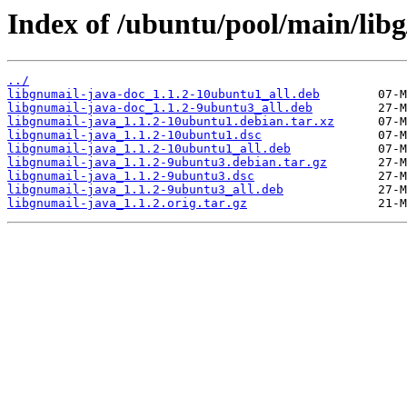
Index of /ubuntu/pool/main/libg
../
libgnumail-java-doc_1.1.2-10ubuntu1_all.deb
libgnumail-java-doc_1.1.2-9ubuntu3_all.deb
libgnumail-java_1.1.2-10ubuntu1.debian.tar.xz
libgnumail-java_1.1.2-10ubuntu1.dsc
libgnumail-java_1.1.2-10ubuntu1_all.deb
libgnumail-java_1.1.2-9ubuntu3.debian.tar.gz
libgnumail-java_1.1.2-9ubuntu3.dsc
libgnumail-java_1.1.2-9ubuntu3_all.deb
libgnumail-java_1.1.2.orig.tar.gz