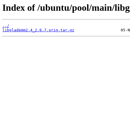
Index of /ubuntu/pool/main/lib
../
libglademm2.4_2.6.7.orig.tar.gz