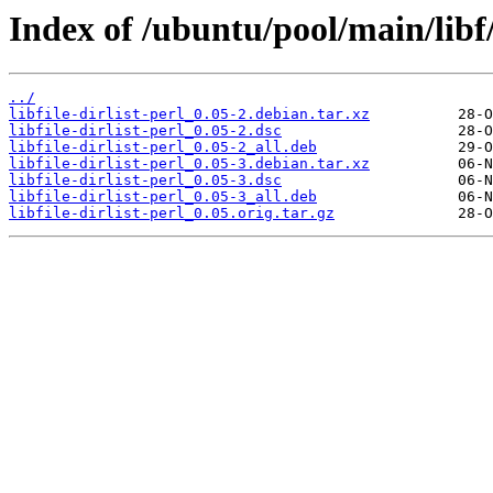
Index of /ubuntu/pool/main/libf/l
../
libfile-dirlist-perl_0.05-2.debian.tar.xz
libfile-dirlist-perl_0.05-2.dsc
libfile-dirlist-perl_0.05-2_all.deb
libfile-dirlist-perl_0.05-3.debian.tar.xz
libfile-dirlist-perl_0.05-3.dsc
libfile-dirlist-perl_0.05-3_all.deb
libfile-dirlist-perl_0.05.orig.tar.gz